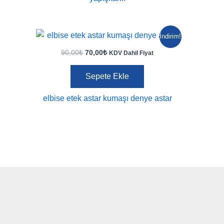
İndirim!
Orijinal
Şu
90,00
₺
70,00
₺
KDV Dahil Fiyat
fiyat:
andaki
90,00₺.
fiyat:
Sepete Ekle
70,00₺.
elbise etek astar kumaşı denye astar