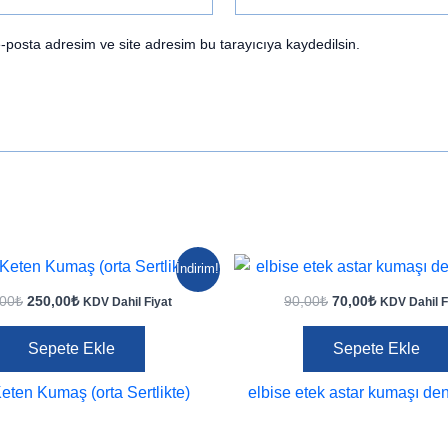
-posta adresim ve site adresim bu tarayıcıya kaydedilsin.
İndirim!
Orijinal
Şu
Orijinal
Şu
,00
₺
250,00
₺
90,00
₺
70,00
₺
KDV Dahil Fiyat
KDV Dahil F
fiyat:
andaki
fiyat:
andaki
350,00₺.
fiyat:
90,00₺.
fiyat:
Sepete Ekle
Sepete Ekle
250,00₺.
70,00₺.
ten Kumaş (orta Sertlikte)
elbise etek astar kumaşı de