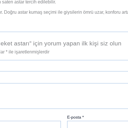
 saten astar tercih edilebilir.
r. Doğru astar kumaş seçimi ile giysilerin ömrü uzar, konforu art
ket astarı” için yorum yapan ilk kişi siz olun
lar
*
ile işaretlenmişlerdir
E-posta
*