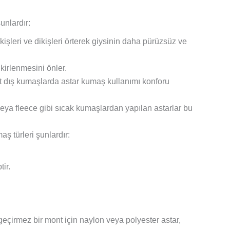
unlardır:
işleri ve dikişleri örterek giysinin daha pürüzsüz ve
irlenmesini önler.
rt dış kumaşlarda astar kumaş kullanımı konforu
 veya fleece gibi sıcak kumaşlardan yapılan astarlar bu
aş türleri şunlardır:
ir.
eçirmez bir mont için naylon veya polyester astar,