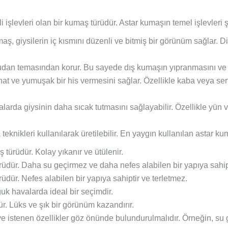
i işlevleri olan bir kumaş türüdür. Astar kumaşın temel işlevleri ş
 giysilerin iç kısmını düzenli ve bitmiş bir görünüm sağlar. Dik
udan temasından korur. Bu sayede dış kumaşın yıpranmasını ve k
hat ve yumuşak bir his vermesini sağlar. Özellikle kaba veya se
alarda giysinin daha sıcak tutmasını sağlayabilir. Özellikle yün
eknikleri kullanılarak üretilebilir. En yaygın kullanılan astar kum
 türüdür. Kolay yıkanır ve ütülenir.
üdür. Daha su geçirmez ve daha nefes alabilen bir yapıya sahipt
ür. Nefes alabilen bir yapıya sahiptir ve terletmez.
uk havalarda ideal bir seçimdir.
r. Lüks ve şık bir görünüm kazandırır.
e istenen özellikler göz önünde bulundurulmalıdır. Örneğin, su g