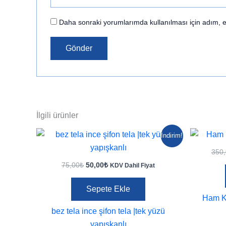
Daha sonraki yorumlarımda kullanılması için adım, e
İlgili ürünler
İndirim!
350
Orijinal
Şu
75,00
₺
50,00
₺
KDV Dahil Fiyat
fiyat:
andaki
75,00₺.
fiyat:
Sepete Ekle
50,00₺.
Ham Ke
bez tela ince şifon tela |tek yüzü
yapışkanlı