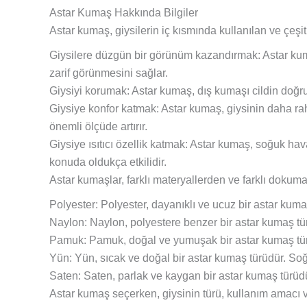
Astar Kumaş Hakkında Bilgiler
Astar kumaş, giysilerin iç kısmında kullanılan ve çeşitl
Giysilere düzgün bir görünüm kazandırmak: Astar kumaş,
zarif görünmesini sağlar.
Giysiyi korumak: Astar kumaş, dış kumaşı cildin doğr
Giysiye konfor katmak: Astar kumaş, giysinin daha ra
önemli ölçüde artırır.
Giysiye ısıtıcı özellik katmak: Astar kumaş, soğuk hav
konuda oldukça etkilidir.
Astar kumaşlar, farklı materyallerden ve farklı dokuma t
Polyester: Polyester, dayanıklı ve ucuz bir astar kumaş
Naylon: Naylon, polyestere benzer bir astar kumaş tür
Pamuk: Pamuk, doğal ve yumuşak bir astar kumaş türüd
Yün: Yün, sıcak ve doğal bir astar kumaş türüdür. Soğ
Saten: Saten, parlak ve kaygan bir astar kumaş türüdü
Astar kumaş seçerken, giysinin türü, kullanım amacı v