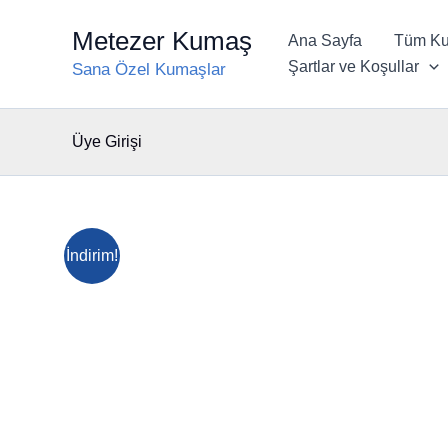
İçeriğe
Metezer Kumaş
atla
Ana Sayfa
Tüm Ku
Şartlar ve Koşullar
Sana Özel Kumaşlar
Üye Girişi
İndirim!