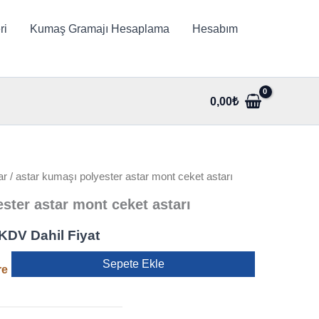
ri
Kumaş Gramajı Hesaplama
Hesabım
0,00
₺
ar
/ astar kumaşı polyester astar mont ceket astarı
ster astar mont ceket astarı
Şu
KDV Dahil Fiyat
andaki
Sepete Ekle
re
.
iyat:
70,00₺.