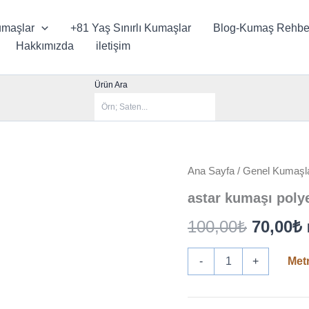
maşlar
+81 Yaş Sınırlı Kumaşlar
Blog-Kumaş Rehbe
Hakkımızda
iletişim
Ürün Ara
Ana Sayfa
/
Genel Kumaşl
astar kumaşı polye
Orijinal
100,00
₺
70,00
₺
fiyat:
astar
-
+
Met
kumaşı
100,00₺
f
polyester
astar
mont