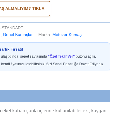
Ş ALMALIYIM? TIKLA
zı-STANDART
ı
,
Genel Kumaşlar
Marka:
Metezer Kumaş
rlık Fırsatı!
 ulaştığında, sepet sayfasında
"Özel Teklif Ver"
butonu açılır.
 kendi fiyatınızı iletebilirsiniz! Sizi Sanal Pazarlığa Davet Ediyoruz.
ceket kaban çanta içlerine kullanılabilecek , kaygan,