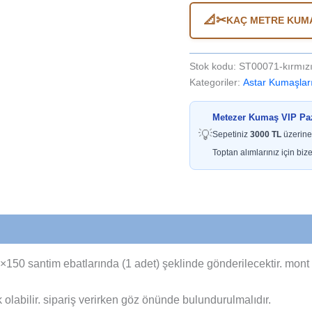
ceket
📐✂
KAÇ METRE KUMA
astarı
adet
Stok kodu:
ST00071-kırmı
Kategoriler:
Astar Kumaşlar
Metezer Kumaş VIP Paza
💡
Sepetiniz
3000 TL
üzerine
Toptan alımlarınız için bize
0×150 santim ebatlarında (1 adet) şeklinde gönderilecektir. mont 
rk olabilir. sipariş verirken göz önünde bulundurulmalıdır.