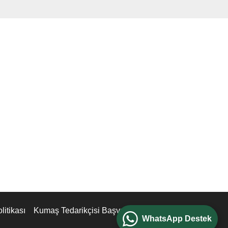
itikası
Kumaş Tedarikçisi Başvuru Formu
WhatsApp Destek