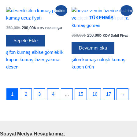
İndirim!
İndirim!
TÜKENMIŞ
Orijinal
Şu
350,00
₺
200,00
₺
KDV Dahil Fiyat
fiyat:
andaki
Orijinal
Şu
350,00
₺
250,00
₺
KDV Dahil Fiyat
350,00₺.
fiyat:
fiyat:
andaki
Sepete Ekle
200,00₺.
350,00₺.
fiyat:
Devamını oku
250,00₺.
şifon kumaş elbise gömleklik
kupon kumaş lazer yakma
şifon kumaş nakışlı kumaş
desen
kupon ürün
1
2
3
4
…
15
16
17
→
Sosyal Medya Hesaplarımız: