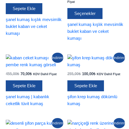
fiyat:
andaki
aralığı:
Fiyat
250,00₺.
fiyat:
250,00₺
Sepete Ekle
Bu
170,00₺.
-
Seçenekler
ürünün
300,00₺
şanel kumaş kışlık mevsimlik
birden
şanel kumaş kışlık mevsimlik
buklet kaban ve ceket
fazla
buklet kaban ve ceket
kumaşı
varyasyonu
kumaşı
var.
Seçenekler
ürün
İndirim!
İndirim!
sayfasından
seçilebilir
Orijinal
Şu
Orijinal
Şu
455,00
₺
70,00
₺
255,00
₺
100,00
₺
KDV Dahil Fiyat
KDV Dahil Fiyat
fiyat:
andaki
fiyat:
andaki
455,00₺.
fiyat:
255,00₺.
fiyat:
Sepete Ekle
Sepete Ekle
70,00₺.
100,00₺.
şanel kumaş | kabanlık
şifon krep kumaş dökümlü
ceketlik tüvit kumaş
kumaş
İndirim!
İndirim!