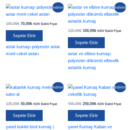
İndirim!
İndirim!
Orijinal
Şu
100,00
₺
70,00
₺
KDV Dahil Fiyat
fiyat:
andaki
Orijinal
Şu
125,00
₺
100,00
₺
KDV Dahil Fiyat
100,00₺.
fiyat:
fiyat:
andaki
Sepete Ekle
70,00₺.
125,00₺.
fiyat:
Sepete Ekle
100,00₺.
astar kumaşı polyester astar
mont ceket astarı
astar ve elbise kumaşı
polyester dökümlü elbiselik
astarlık kumaş
İndirim!
İndirim!
Orijinal
Şu
Orijinal
Şu
125,00
₺
50,00
₺
455,00
₺
250,00
₺
KDV Dahil Fiyat
KDV Dahil Fiyat
fiyat:
andaki
fiyat:
andaki
125,00₺.
fiyat:
455,00₺.
fiyat:
Sepete Ekle
Sepete Ekle
50,00₺.
250,00₺.
şanel buklet tüvit kumaş |
şanel Kumaş Kaban ve