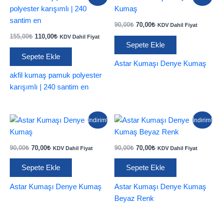
Orijinal
Şu
90,00
₺
70,00
₺
KDV Dahil Fiyat
fiyat:
andaki
Orijinal
Şu
155,00
₺
110,00
₺
KDV Dahil Fiyat
90,00₺.
fiyat:
fiyat:
andaki
Sepete Ekle
70,00₺.
155,00₺.
fiyat:
Sepete Ekle
110,00₺.
Astar Kumaşı Denye Kumaş
akfil kumaş pamuk polyester
karışımlı | 240 santim en
İndirim!
İndirim!
Orijinal
Şu
Orijinal
Şu
90,00
₺
70,00
₺
90,00
₺
70,00
₺
KDV Dahil Fiyat
KDV Dahil Fiyat
fiyat:
andaki
fiyat:
andaki
90,00₺.
fiyat:
90,00₺.
fiyat:
Sepete Ekle
Sepete Ekle
70,00₺.
70,00₺.
Astar Kumaşı Denye Kumaş
Astar Kumaşı Denye Kumaş
Beyaz Renk