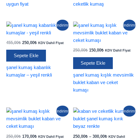
uygun fiyat
ceketlik kumaş
İndirim!
İndirim!
Orijinal
Şu
455,00
₺
250,00
₺
KDV Dahil Fiyat
fiyat:
andaki
Orijinal
Şu
250,00
₺
150,00
₺
KDV Dahil Fiyat
455,00₺.
fiyat:
fiyat:
andaki
Sepete Ekle
250,00₺.
250,00₺.
fiyat:
Sepete Ekle
150,00₺.
şanel kumaş kabanlık
kumaşlar – yeşil renkli
şanel kumaş kışlık mevsimlik
buklet kaban ve ceket
kumaşı
İndirim!
İndirim!
Orijinal
Şu
Fiyat
250,00
₺
170,00
₺
250,00
₺
–
300,00
₺
KDV Dahil Fiyat
KDV Dahil