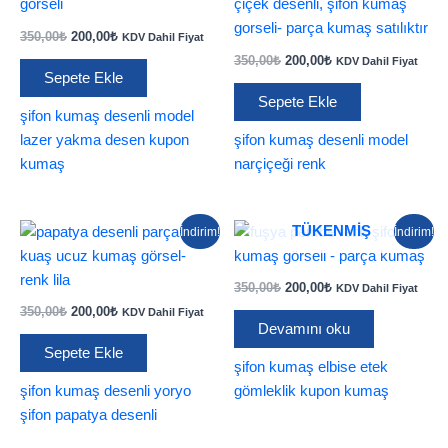
Orijinal
Şu
350,00
₺
200,00
₺
KDV Dahil Fiyat
fiyat:
andaki
Orijinal
Şu
350,00
₺
200,00
₺
KDV Dahil Fiyat
350,00₺.
fiyat:
fiyat:
andaki
Sepete Ekle
200,00₺.
350,00₺.
fiyat:
Sepete Ekle
200,00₺.
şifon kumaş desenli model
lazer yakma desen kupon
şifon kumaş desenli model
kumaş
narçiçeği renk
TÜKENMIŞ
İndirim!
İndirim!
Orijinal
Şu
350,00
₺
200,00
₺
KDV Dahil Fiyat
fiyat:
andaki
Orijinal
Şu
350,00
₺
200,00
₺
KDV Dahil Fiyat
350,00₺.
fiyat:
fiyat:
andaki
Devamını oku
200,00₺.
350,00₺.
fiyat:
Sepete Ekle
200,00₺.
şifon kumaş elbise etek
şifon kumaş desenli yoryo
gömleklik kupon kumaş
şifon papatya desenli