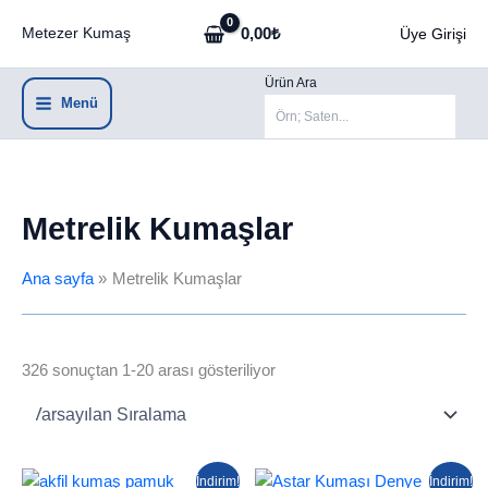
İçeriğe
0,00
₺
Metezer Kumaş
Üye Girişi
atla
Ürün Ara
Menü
Metrelik Kumaşlar
Ana sayfa
Metrelik Kumaşlar
326 sonuçtan 1-20 arası gösteriliyor
İndirim!
İndirim!