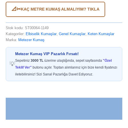
cm
en
📐✂
KAÇ METRE KUMAŞ ALMALIYIM? TIKLA
adet
Stok kodu:
ST00064-1149
Kategoriler:
Elbiselik Kumaşlar
,
Genel Kumaşlar
,
Keten Kumaşlar
Marka:
Metezer Kumaş
Metezer Kumaş VIP Pazarlık Fırsatı!
Sepetiniz
3000 TL
üzerine ulaştığında, sepet sayfasında
"Özel
💡
Teklif Ver"
butonu açılır. Toptan alımlarınız için bize kendi fiyatınızı
iletebilirsiniz! Sizi Sanal Pazarlığa Davet Ediyoruz.
Açıklama
Değerlendirmeler (0)