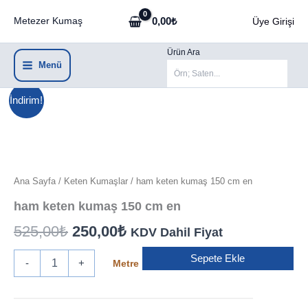
İçeriğe
0,00
₺
Metezer Kumaş
Üye Girişi
atla
Ürün Ara
Menü
İndirim!
Ana Sayfa
/
Keten Kumaşlar
/ ham keten kumaş 150 cm en
ham keten kumaş 150 cm en
Orijinal
Şu
525,00
₺
250,00
₺
KDV Dahil Fiyat
fiyat:
andaki
ham
Sepete Ekle
Metre
-
+
keten
525,00₺.
fiyat:
kumaş
150
250,00₺.