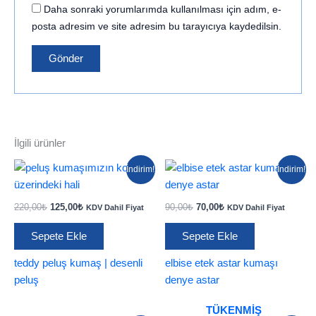
Daha sonraki yorumlarımda kullanılması için adım, e-
posta adresim ve site adresim bu tarayıcıya kaydedilsin.
İlgili ürünler
İndirim!
İndirim!
Orijinal
Şu
Orijinal
Şu
220,00
₺
125,00
₺
90,00
₺
70,00
₺
KDV Dahil Fiyat
KDV Dahil Fiyat
fiyat:
andaki
fiyat:
andaki
220,00₺.
fiyat:
90,00₺.
fiyat:
Sepete Ekle
Sepete Ekle
125,00₺.
70,00₺.
teddy peluş kumaş | desenli
elbise etek astar kumaşı
peluş
denye astar
TÜKENMIŞ