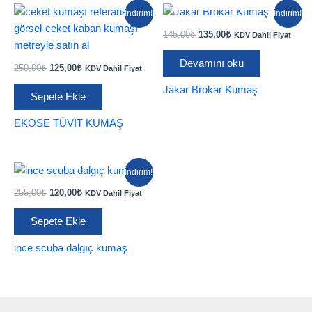
İndirim!
İndirim!
Orijinal
Şu
145,00
₺
135,00
₺
KDV Dahil Fiyat
fiyat:
andaki
145,00₺.
fiyat:
Devamını oku
Orijinal
Şu
250,00
₺
125,00
₺
KDV Dahil Fiyat
135,00₺.
fiyat:
andaki
Jakar Brokar Kumaş
250,00₺.
fiyat:
Sepete Ekle
125,00₺.
EKOSE TÜVİT KUMAŞ
İndirim!
Orijinal
Şu
255,00
₺
120,00
₺
KDV Dahil Fiyat
fiyat:
andaki
255,00₺.
fiyat:
Sepete Ekle
120,00₺.
ince scuba dalgıç kumaş