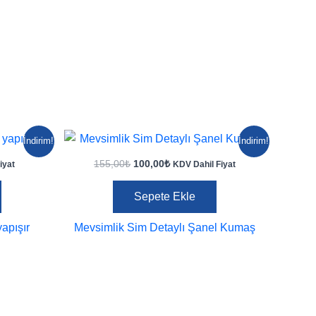
İndirim!
İndirim!
Orijinal
Şu
155,00
₺
100,00
₺
iyat
KDV Dahil Fiyat
fiyat:
andaki
155,00₺.
fiyat:
Sepete Ekle
100,00₺.
yapışır
Mevsimlik Sim Detaylı Şanel Kumaş