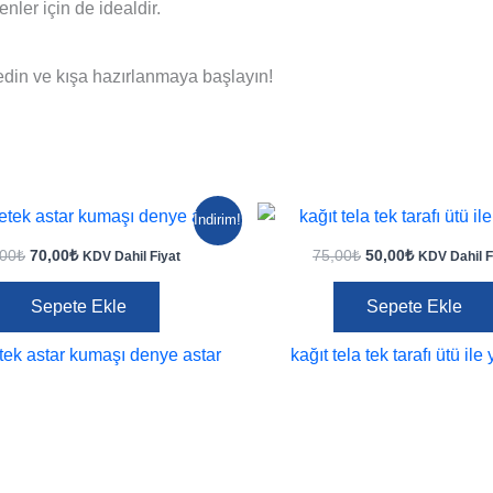
nler için de idealdir.
din ve kışa hazırlanmaya başlayın!
İndirim!
Orijinal
Şu
Orijinal
Şu
,00
₺
70,00
₺
75,00
₺
50,00
₺
KDV Dahil Fiyat
KDV Dahil F
fiyat:
andaki
fiyat:
andaki
90,00₺.
fiyat:
75,00₺.
fiyat:
Sepete Ekle
Sepete Ekle
70,00₺.
50,00₺.
tek astar kumaşı denye astar
kağıt tela tek tarafı ütü ile 