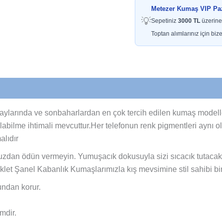
Metezer Kumaş VIP Paza
💡
Sepetiniz
3000 TL
üzerine
Toptan alımlarınız için bize
ş aylarında ve sonbaharlardan en çok tercih edilen kumaş modell
olabilme ihtimali mevcuttur.Her telefonun renk pigmentleri aynı 
alıdır
uzdan ödün vermeyin. Yumuşacık dokusuyla sizi sıcacık tutacak
uklet Şanel Kabanlık Kumaşlarımızla kış mevsimine stil sahibi bir
undan korur.
mdir.