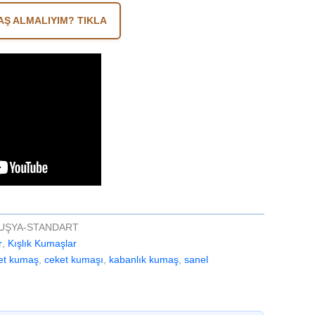
Ş ALMALIYIM? TIKLA
UŞYA-STANDART
r
,
Kışlık Kumaşlar
et kumaş
,
ceket kumaşı
,
kabanlık kumaş
,
sanel