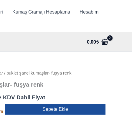
ri
Kumaş Gramajı Hesaplama
Hesabım
0,00
₺
ar
/ buklet şanel kumaşlar- fuşya renk
şlar- fuşya renk
Şu
₺
KDV Dahil Fiyat
andaki
Sepete Ekle
re
.
fiyat:
250,00₺.