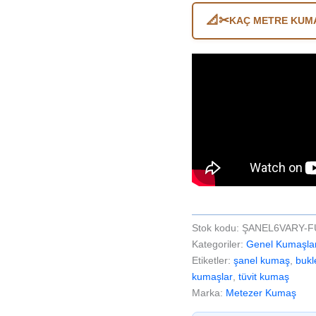
adet
📐✂
KAÇ METRE KUMA
Stok kodu:
ŞANEL6VARY-F
Kategoriler:
Genel Kumaşla
Etiketler:
şanel kumaş
,
bukl
kumaşlar
,
tüvit kumaş
Marka:
Metezer Kumaş