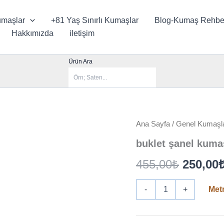
maşlar
+81 Yaş Sınırlı Kumaşlar
Blog-Kumaş Rehbe
Hakkımızda
iletişim
Ürün Ara
Ana Sayfa
/
Genel Kumaşl
buklet şanel kuma
Orijinal
455,00
₺
250,00
fiyat:
buklet
-
+
Met
şanel
455,00₺
kumaşlar-
fuşya
renk