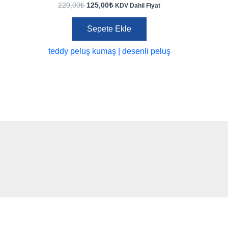
Orijinal
Şu
220,00
₺
125,00
₺
KDV Dahil Fiyat
fiyat:
andaki
220,00₺.
fiyat:
Sepete Ekle
125,00₺.
teddy peluş kumaş | desenli peluş