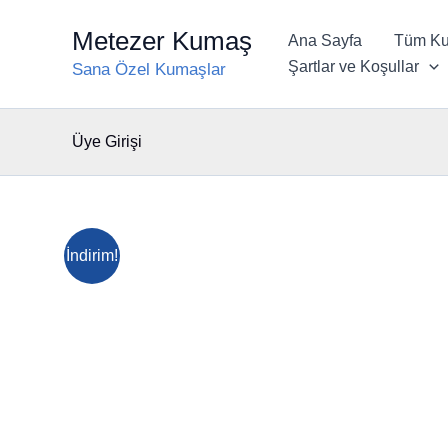
İçeriğe
Metezer Kumaş
atla
Ana Sayfa
Tüm Ku
Şartlar ve Koşullar
Sana Özel Kumaşlar
Üye Girişi
İndirim!