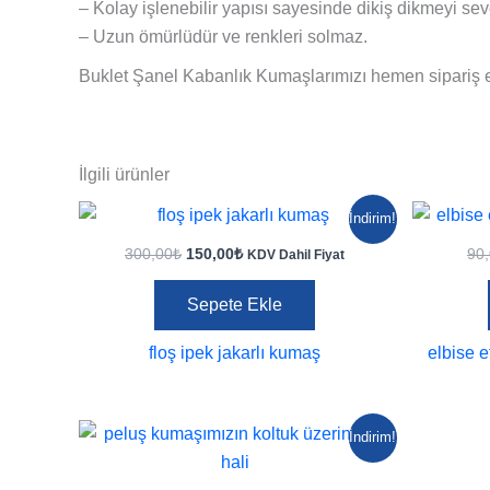
– Kolay işlenebilir yapısı sayesinde dikiş dikmeyi seve
– Uzun ömürlüdür ve renkleri solmaz.
Buklet Şanel Kabanlık Kumaşlarımızı hemen sipariş e
İlgili ürünler
İndirim!
Orijinal
Şu
300,00
₺
150,00
₺
90
KDV Dahil Fiyat
fiyat:
andaki
300,00₺.
fiyat:
Sepete Ekle
150,00₺.
floş ipek jakarlı kumaş
elbise e
İndirim!