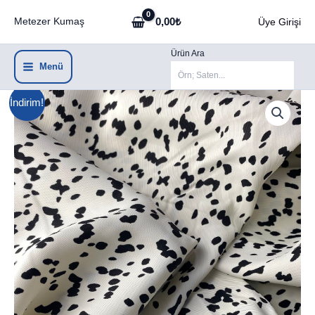
İçeriğe
0,00
₺
Metezer Kumaş
Üye Girişi
atla
Ürün Ara
Menü
İndirim!