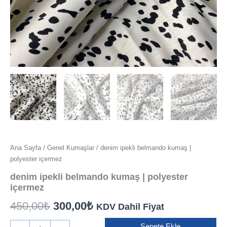
Ana Sayfa
/
Genel Kumaşlar
/ denim ipekli belmando kumaş |
polyester içermez
denim ipekli belmando kumaş | polyester
içermez
Orijinal
Şu
450,00
₺
300,00
₺
KDV Dahil Fiyat
fiyat:
andaki
denim
Sepete Ekle