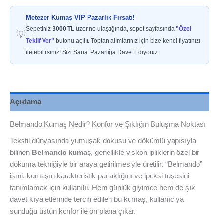
Metezer Kumaş VIP Pazarlık Fırsatı!
Sepetiniz
3000 TL
üzerine ulaştığında, sepet sayfasında
"Özel
💡
Teklif Ver"
butonu açılır. Toptan alımlarınız için bize kendi fiyatınızı
iletebilirsiniz! Sizi Sanal Pazarlığa Davet Ediyoruz.
Açıklama
Belmando Kumaş Nedir? Konfor ve Şıklığın Buluşma Noktası
Tekstil dünyasında yumuşak dokusu ve dökümlü yapısıyla
bilinen
Belmando kumaş
, genellikle viskon ipliklerin özel bir
dokuma tekniğiyle bir araya getirilmesiyle üretilir. “Belmando”
ismi, kumaşın karakteristik parlaklığını ve ipeksi tuşesini
tanımlamak için kullanılır. Hem günlük giyimde hem de şık
davet kıyafetlerinde tercih edilen bu kumaş, kullanıcıya
sunduğu üstün konfor ile ön plana çıkar.