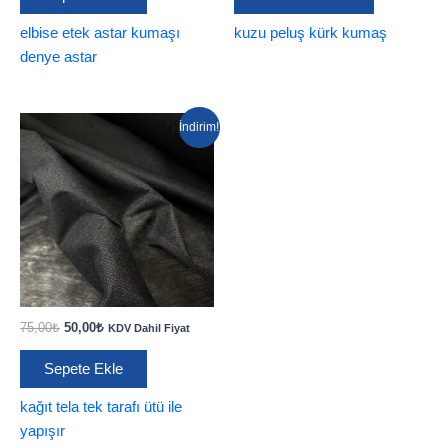
70,00₺.
125,00₺.
elbise etek astar kumaşı
kuzu peluş kürk kumaş
denye astar
İndirim!
Orijinal
Şu
75,00
₺
50,00
₺
KDV Dahil Fiyat
fiyat:
andaki
75,00₺.
fiyat:
Sepete Ekle
50,00₺.
kağıt tela tek tarafı ütü ile
yapışır